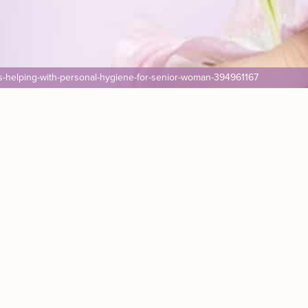
s-helping-with-personal-hygiene-for-senior-woman-394961167