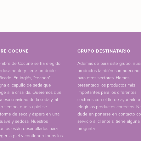
BRE COCUNE
GRUPO DESTINATARIO
ombre de Cocune se ha elegido
Además de para este grupo, nues
adosamente y tiene un doble
productos también son adecuad
ificado. En inglés, "cocoon"
para otros sectores. Hemos
gna al capullo de seda que
presentado los productos más
ege a la crisálida. Queremos que
importantes para los diferentes
ta esa suavidad de la seda y, al
sectores con el fin de ayudarle a
o tiempo, que su piel se
elegir los productos correctos. N
sforme de seca y áspera en una
dude en ponerse en contacto co
 suave y sedosa. Nuestros
servicio al cliente si tiene alguna
uctos están desarrollados para
pregunta.
eger la piel y contienen todos los