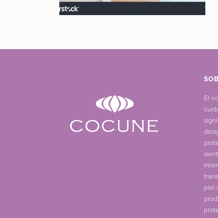
SO
El n
cuid
sign
desi
prot
sien
mism
tran
piel
prod
prot