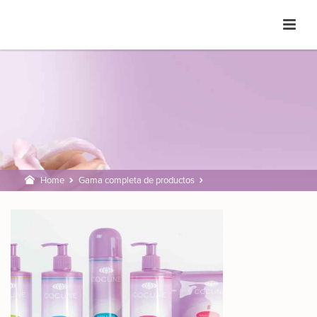
Home
Gama completa de productos
compleet_assortiment_cocune